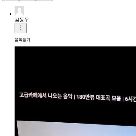
김동우
음악듣기