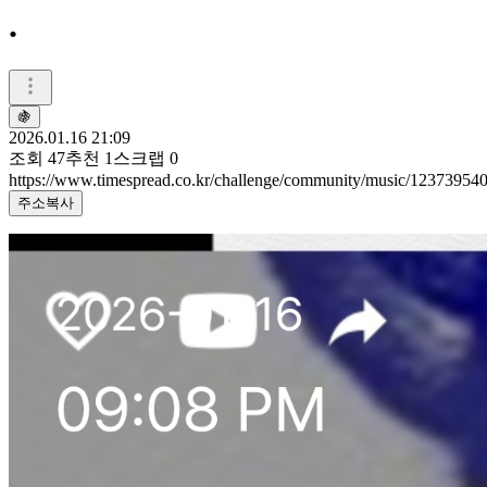
.
🍇
2026.01.16 21:09
조회
47
추천
1
스크랩
0
https://www.timespread.co.kr/challenge/community/music/12373954
주소복사