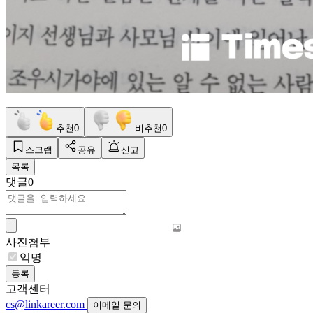
추천
0
비추천
0
스크랩
공유
신고
목록
댓글
0
사진첨부
익명
등록
고객센터
cs@linkareer.com
이메일 문의