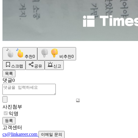
추천
0
비추천
0
스크랩
공유
신고
목록
댓글
0
사진첨부
익명
등록
고객센터
cs@linkareer.com
이메일 문의