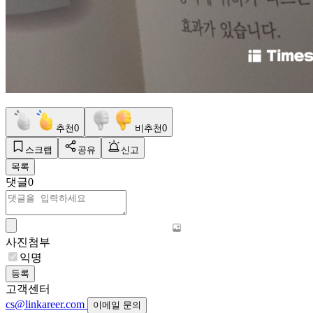
추천
0
비추천
0
스크랩
공유
신고
목록
댓글
0
사진첨부
익명
등록
고객센터
cs@linkareer.com
이메일 문의