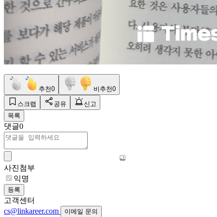
추천
0
비추천
0
스크랩
공유
신고
목록
댓글
0
사진첨부
익명
등록
고객센터
cs@linkareer.com
이메일 문의