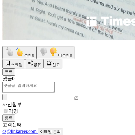
추천
0
비추천
0
스크랩
공유
신고
목록
댓글
0
사진첨부
익명
등록
고객센터
cs@linkareer.com
이메일 문의