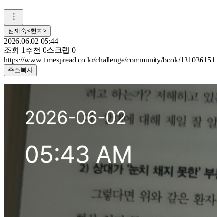
심재숙<현지>
2026.06.02 05:44
조회
1
추천
0
스크랩
0
https://www.timespread.co.kr/challenge/community/book/131036151
주소복사