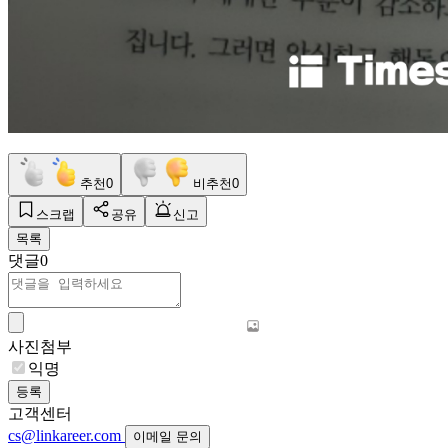
추천
0
비추천
0
스크랩
공유
신고
목록
댓글
0
사진첨부
익명
등록
고객센터
cs@linkareer.com
이메일 문의