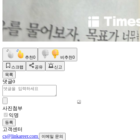
추천
0
비추천
0
스크랩
공유
신고
목록
댓글
0
사진첨부
익명
등록
고객센터
cs@linkareer.com
이메일 문의