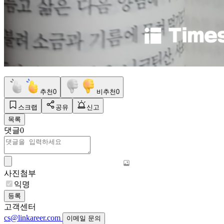
추천
0
비추천
0
스크랩
공유
신고
목록
댓글
0
사진첨부
익명
등록
고객센터
cs@linkareer.com
이메일 문의