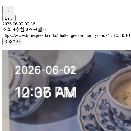
EY :)
2026.06.02 00:36
조회
4
추천
0
스크랩
0
https://www.timespread.co.kr/challenge/community/book/131033610
주소복사