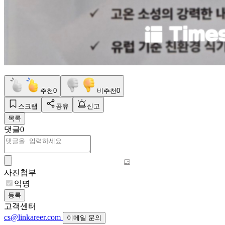
추천
0
비추천
0
스크랩
공유
신고
목록
댓글
0
사진첨부
익명
등록
고객센터
cs@linkareer.com
이메일 문의