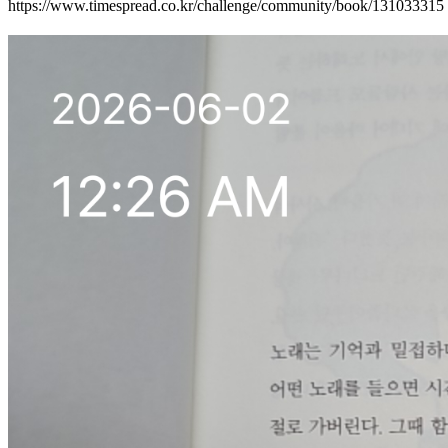
https://www.timespread.co.kr/challenge/community/book/131033315