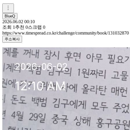
BlueQ
2026.06.02 00:10
조회
1
추천
0
스크랩
0
https://www.timespread.co.kr/challenge/community/book/131032870
주소복사