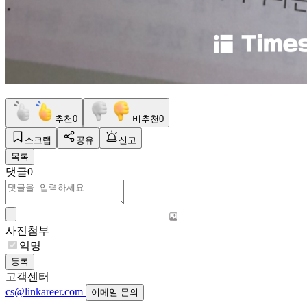
추천
0
비추천
0
스크랩
공유
신고
목록
댓글
0
사진첨부
익명
등록
고객센터
cs@linkareer.com
이메일 문의