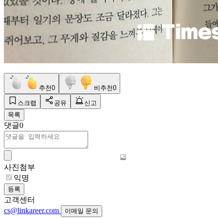
추천
0
비추천
0
스크랩
공유
신고
목록
댓글
0
사진첨부
익명
등록
고객센터
cs@linkareer.com
이메일 문의