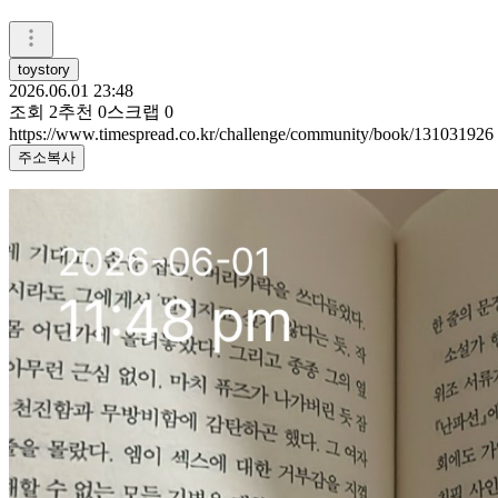
toystory
2026.06.01 23:48
조회
2
추천
0
스크랩
0
https://www.timespread.co.kr/challenge/community/book/131031926
주소복사