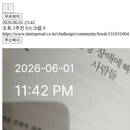
우르략끼
2026.06.01 23:42
조회
2
추천
0
스크랩
0
https://www.timespread.co.kr/challenge/community/book/131031604
주소복사