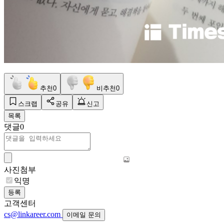
추천
0
비추천
0
스크랩
공유
신고
목록
댓글
0
사진첨부
익명
등록
고객센터
cs@linkareer.com
이메일 문의