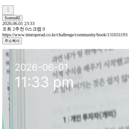
Sveino82
2026.06.01 23:33
조회
2
추천
0
스크랩
0
https://www.timespread.co.kr/challenge/community/book/131031193
주소복사