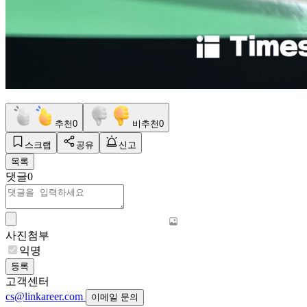
추천
0
비추천
0
스크랩
공유
신고
목록
댓글
0
사진첨부
익명
등록
고객센터
cs@linkareer.com
이메일 문의