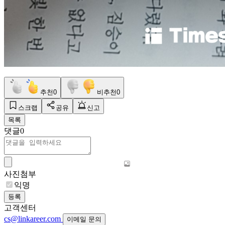
추천
0
비추천
0
스크랩
공유
신고
목록
댓글
0
사진첨부
익명
등록
고객센터
cs@linkareer.com
이메일 문의