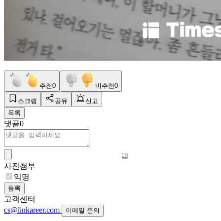
추천
0
비추천
0
스크랩
공유
신고
목록
댓글
0
사진첨부
익명
등록
고객센터
cs@linkareer.com
이메일 문의