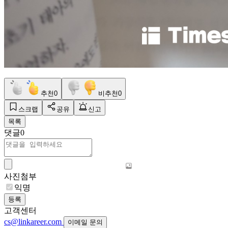
추천
0
비추천
0
스크랩
공유
신고
목록
댓글
0
사진첨부
익명
등록
고객센터
cs@linkareer.com
이메일 문의