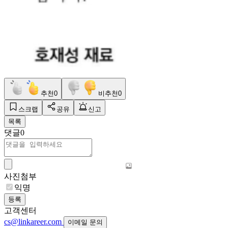
추천
0
비추천
0
스크랩
공유
신고
목록
댓글
0
사진첨부
익명
등록
고객센터
cs@linkareer.com
이메일 문의