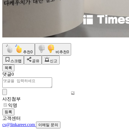
추천
0
비추천
0
스크랩
공유
신고
목록
댓글
0
사진첨부
익명
등록
고객센터
cs@linkareer.com
이메일 문의