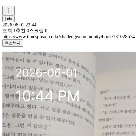
judy
2026.06.01 22:44
조회
1
추천
0
스크랩
0
https://www.timespread.co.kr/challenge/community/book/131028574
주소복사