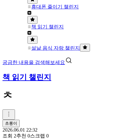
휴대폰 줄이기 챌린지
책 읽기 챌린지
설날 음식 자랑 챌린지
궁금한 내용을 검색해보세요
책 읽기 챌린지
ㅊ
초롱이
2026.06.01 22:32
조회
2
추천
0
스크랩
0