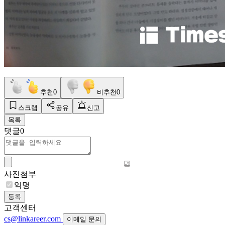
추천
0
비추천
0
스크랩
공유
신고
목록
댓글
0
사진첨부
익명
등록
고객센터
cs@linkareer.com
이메일 문의