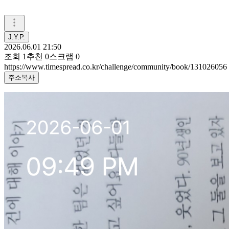
J.Y.P.
2026.06.01 21:50
조회
1
추천
0
스크랩
0
https://www.timespread.co.kr/challenge/community/book/131026056
주소복사