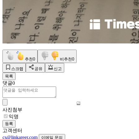
추천
0
비추천
0
스크랩
공유
신고
목록
댓글
0
사진첨부
익명
등록
고객센터
cs@linkareer.com
이메일 문의