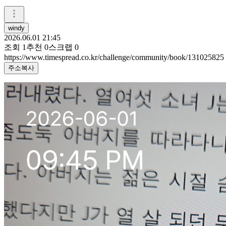
windy
2026.06.01 21:45
조회
1
추천
0
스크랩
0
https://www.timespread.co.kr/challenge/community/book/131025825
주소복사