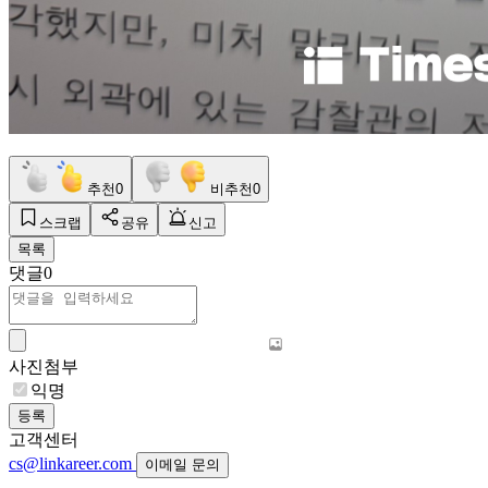
추천
0
비추천
0
스크랩
공유
신고
목록
댓글
0
사진첨부
익명
등록
고객센터
cs@linkareer.com
이메일 문의