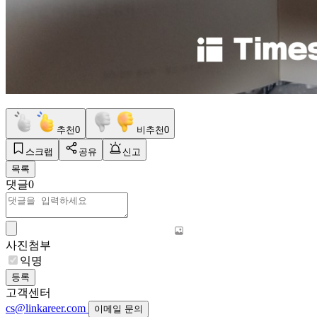
추천
0
비추천
0
스크랩
공유
신고
목록
댓글
0
사진첨부
익명
등록
고객센터
cs@linkareer.com
이메일 문의