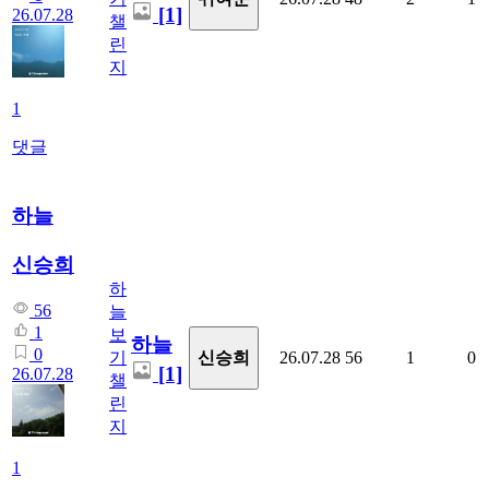
[1]
26.07.28
챌
린
지
1
댓글
하늘
신승희
하
56
늘
1
보
하늘
0
신승희
기
26.07.28
56
1
0
[1]
26.07.28
챌
린
지
1