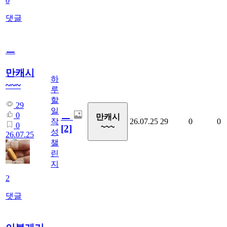
0
댓글
ㅡ
만캐시
하
~~~
루
할
29
일
ㅡ
0
만캐시
작
26.07.25
29
0
0
0
~~~
[2]
성
26.07.25
챌
린
지
2
댓글