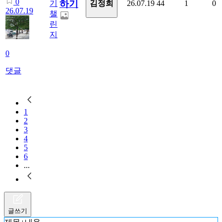
0
하기
김정희
기
26.07.19
44
1
0
26.07.19
챌
린
지
0
댓글
1
2
3
4
5
6
...
글쓰기