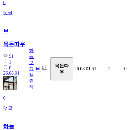
0
댓글
ㅂ
목돈따우
하
51
늘
1
보
목돈따
0
ㅂ
기
26.08.01
51
1
0
우
26.08.01
챌
린
지
0
댓글
하늘