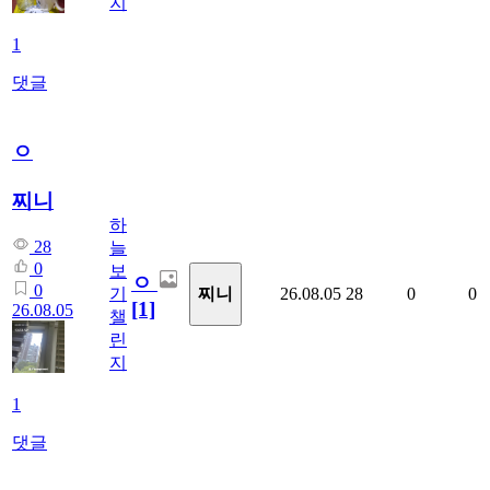
지
1
댓글
ㅇ
찌니
하
28
늘
0
보
ㅇ
0
찌니
기
26.08.05
28
0
0
[1]
26.08.05
챌
린
지
1
댓글