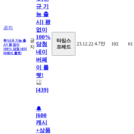
규 기
능 출
시] 꽝
공지
없이
100%
타임스
공
🎯[신규 기능 출
당첨
4.7만
23.12.22
102
61
시] 꽝 없이
프레드
지
100% 당첨 네이
네이
버페이 룰렛!
버페
이 룰
렛!
[439]
🔔
[600
캐시
+상품