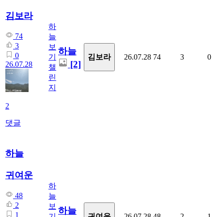
김보라
하
74
늘
3
보
하늘
0
김보라
기
26.07.28
74
3
0
[2]
26.07.28
챌
린
지
2
댓글
하늘
귀여운
하
48
늘
2
보
하늘
1
귀여운
기
26.07.28
48
2
1