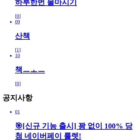
하루한번 물마시기
[
0
]
09
산책
[
1
]
10
책ㅡㅗㅡ
[
0
]
공지사항
01
🎯[신규 기능 출시] 꽝 없이 100% 당
첨 네이버페이 룰렛!