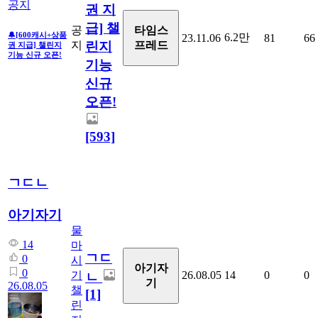
공지
권 지
급] 챌
타임스
공
🔔[600캐시+상품
6.2만
23.11.06
81
66
프레드
린지
지
권 지급] 챌린지
기능 신규 오픈!
기능
신규
오픈!
[593]
ㄱㄷㄴ
아기자기
물
14
마
ㄱㄷ
0
시
아기자
0
기
26.08.05
14
0
0
ㄴ
기
26.08.05
챌
[1]
린