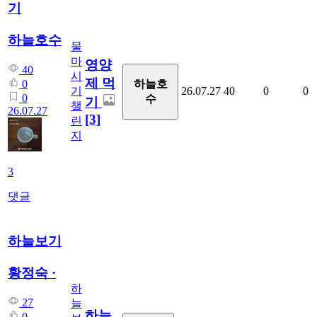
기
하늘호수
물
마
영양
40
시
제 먹
하늘호
0
기
26.07.27
40
0
0
0
수
기
챌
26.07.27
[3]
린
지
3
댓글
하늘보기
황정숙 ·
하
27
늘
하늘
0