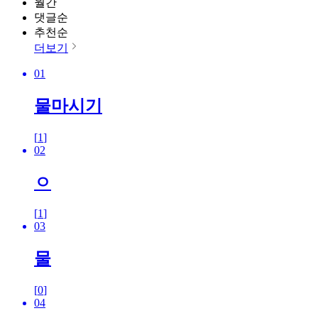
월간
댓글순
추천순
더보기
01
물마시기
[
1
]
02
ㅇ
[
1
]
03
물
[
0
]
04