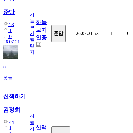
준맘
하
늘
하늘
53
보
보기
1
준맘
기
26.07.21
53
1
0
0
인증
챌
26.07.21
린
지
0
댓글
산책하기
김정희
산
44
책
산책
1
하