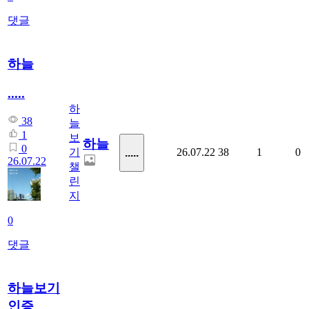
댓글
하늘
.....
하
38
늘
1
보
하늘
0
기
26.07.22
38
1
0
.....
26.07.22
챌
린
지
0
댓글
하늘보기
인증