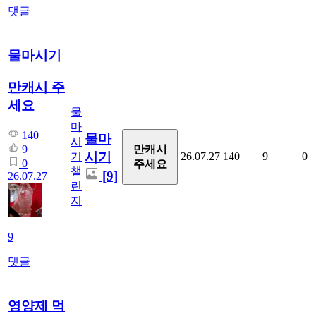
댓글
물마시기
만캐시 주
세요
물
마
140
물마
시
만캐시
9
시기
기
26.07.27
140
9
0
0
주세요
챌
[9]
26.07.27
린
지
9
댓글
영양제 먹