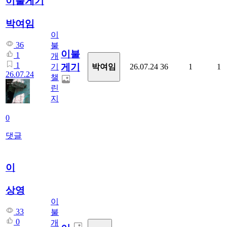
이불게기
박여임
이
36
불
이불
1
개
1
게기
박여임
기
26.07.24
36
1
1
26.07.24
챌
린
지
0
댓글
이
상영
이
33
불
0
개