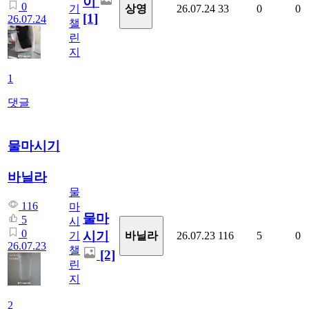
이
0
상영
기
26.07.24
33
0
0
[1]
26.07.24
챌
린
지
1
댓글
물마시기
바닐라
물
116
마
물마
5
시
0
시기
바닐라
기
26.07.23
116
5
0
26.07.23
챌
[2]
린
지
2