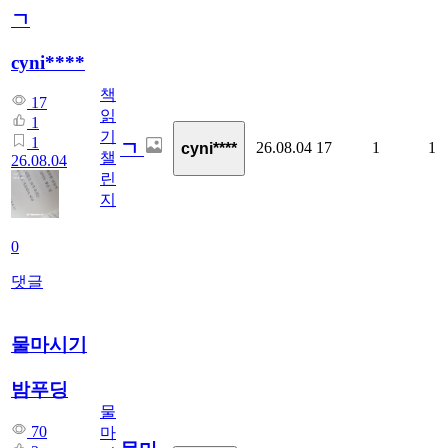
ㄱ
cyni****
책
17
읽
1
기
1
ㄱ
26.08.04
17
1
1
cyni****
챌
26.08.04
린
지
0
댓글
물마시기
밤푸딩
물
70
마