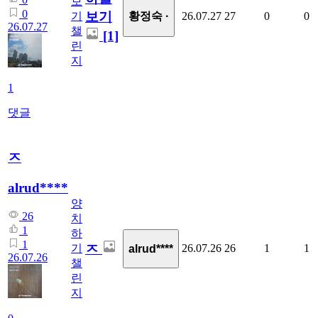
보
0
보기
황정숙 ·
기
26.07.27
27
0
0
26.07.27
챌
[1]
린
지
1
댓글
ㅈ
alrud****
양
26
치
1
하
1
ㅈ
기
26.07.26
26
1
1
alrud****
26.07.26
챌
린
지