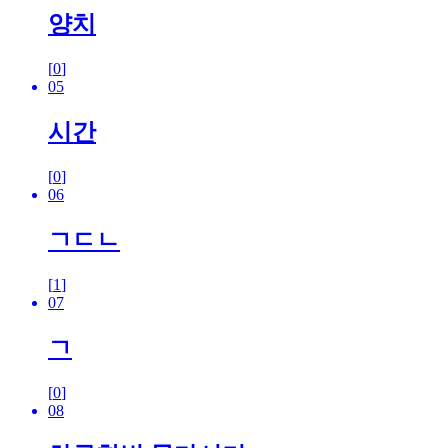
양치
[
0
]
05
시간
[
0
]
06
ㄱㄷㄴ
[
1
]
07
ㄱ
[
0
]
08