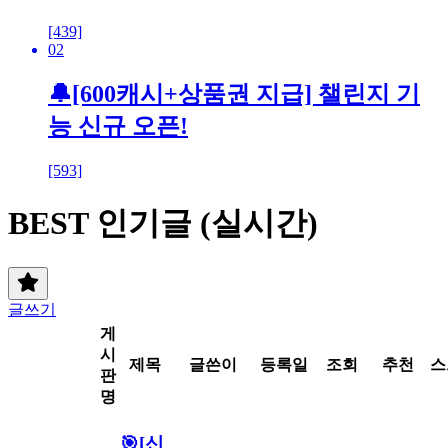
[439]
02
🔔[600캐시+상품권 지급] 챌린지 기
능 신규 오픈!
[593]
BEST 인기글 (실시간)
글쓰기
게
시
제목
글쓴이
등록일
조회
추천
스
판
명
🎯[신