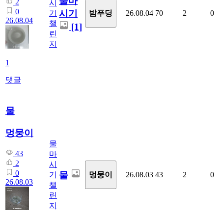
물마
2
시
0
시기
밤푸딩
기
26.08.04
70
2
0
26.08.04
챌
[1]
린
지
1
댓글
물
멍뭉이
물
43
마
2
시
0
물
멍뭉이
기
26.08.03
43
2
0
26.08.03
챌
린
지