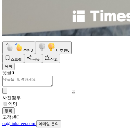
추천
0
비추천
0
스크랩
공유
신고
목록
댓글
0
사진첨부
익명
등록
고객센터
cs@linkareer.com
이메일 문의