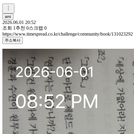
ami
2026.06.01 20:52
조회
1
추천
0
스크랩
0
https://www.timespread.co.kr/challenge/community/book/131023292
주소복사