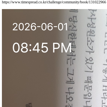
https://www.timespread.co.kr/challenge/community/book/131022966