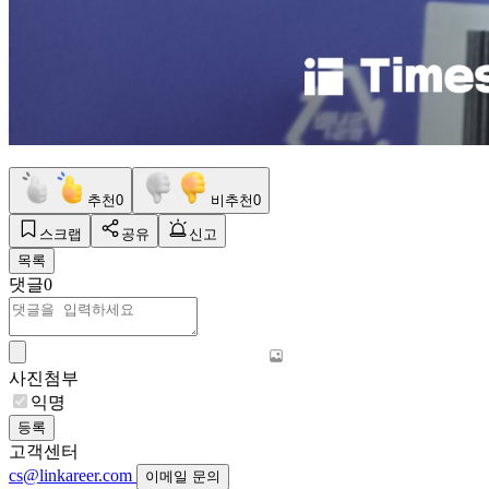
추천
0
비추천
0
스크랩
공유
신고
목록
댓글
0
사진첨부
익명
등록
고객센터
cs@linkareer.com
이메일 문의