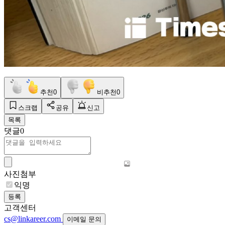
추천
0
비추천
0
스크랩
공유
신고
목록
댓글
0
사진첨부
익명
등록
고객센터
cs@linkareer.com
이메일 문의