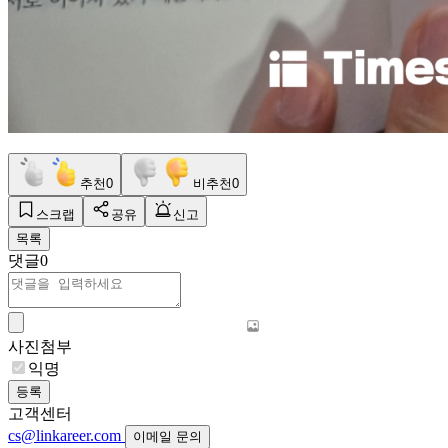
추천
0
비추천
0
스크랩
공유
신고
목록
댓글
0
사진첨부
익명
등록
고객센터
cs@linkareer.com
이메일 문의