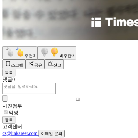
추천
0
비추천
0
스크랩
공유
신고
목록
댓글
0
사진첨부
익명
등록
고객센터
cs@linkareer.com
이메일 문의