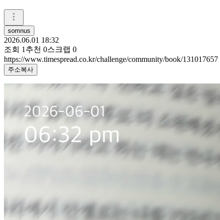
somnus
2026.06.01 18:32
조회
1
추천
0
스크랩
0
https://www.timespread.co.kr/challenge/community/book/131017657
주소복사