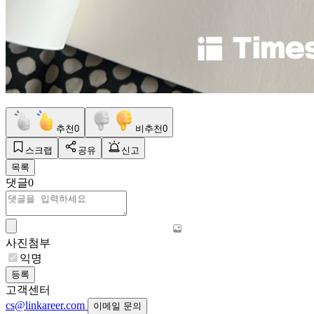
추천
0
비추천
0
스크랩
공유
신고
목록
댓글
0
사진첨부
익명
등록
고객센터
cs@linkareer.com
이메일 문의