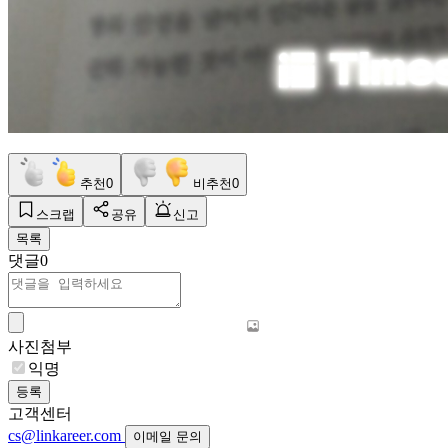
추천
0
비추천
0
스크랩
공유
신고
목록
댓글
0
사진첨부
익명
등록
고객센터
cs@linkareer.com
이메일 문의