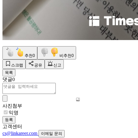
추천
0
비추천
0
스크랩
공유
신고
목록
댓글
0
사진첨부
익명
등록
고객센터
cs@linkareer.com
이메일 문의