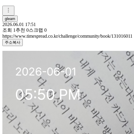
gleam
2026.06.01 17:51
조회
1
추천
0
스크랩
0
https://www.timespread.co.kr/challenge/community/book/131016011
주소복사