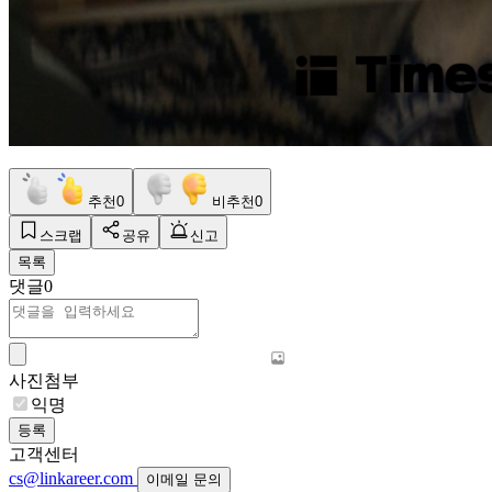
추천
0
비추천
0
스크랩
공유
신고
목록
댓글
0
사진첨부
익명
등록
고객센터
cs@linkareer.com
이메일 문의