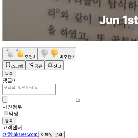
추천
0
비추천
0
스크랩
공유
신고
목록
댓글
0
사진첨부
익명
등록
고객센터
cs@linkareer.com
이메일 문의