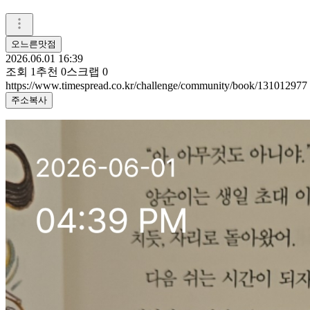
오느른맛점
2026.06.01 16:39
조회
1
추천
0
스크랩
0
https://www.timespread.co.kr/challenge/community/book/131012977
주소복사