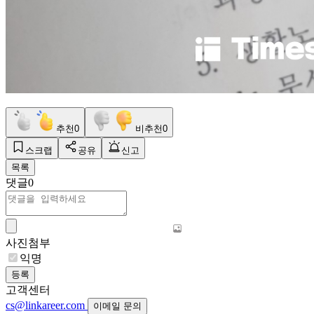
추천
0
비추천
0
스크랩
공유
신고
목록
댓글
0
사진첨부
익명
등록
고객센터
cs@linkareer.com
이메일 문의