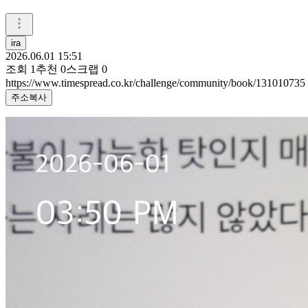
ira
2026.06.01 15:51
조회
1
추천
0
스크랩
0
https://www.timespread.co.kr/challenge/community/book/131010735
주소복사