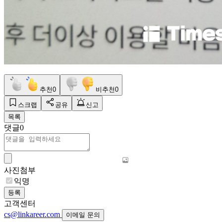
추천
0
비추천
0
스크랩
공유
신고
목록
댓글
0
사진첨부
익명
등록
고객센터
cs@linkareer.com
이메일 문의