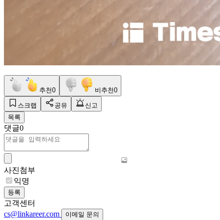
추천
0
비추천
0
스크랩
공유
신고
목록
댓글
0
사진첨부
익명
등록
고객센터
cs@linkareer.com
이메일 문의