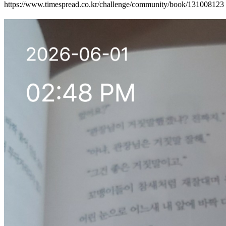
https://www.timespread.co.kr/challenge/community/book/131008123