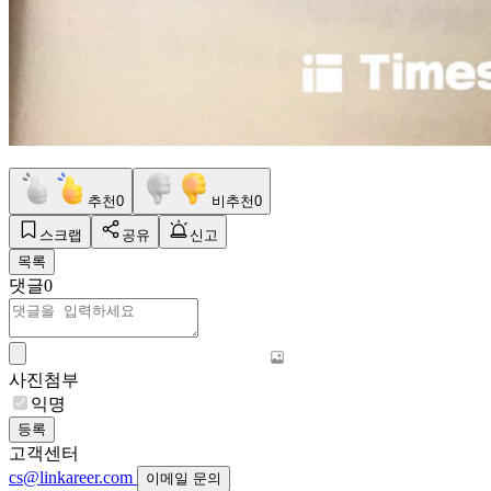
추천
0
비추천
0
스크랩
공유
신고
목록
댓글
0
사진첨부
익명
등록
고객센터
cs@linkareer.com
이메일 문의