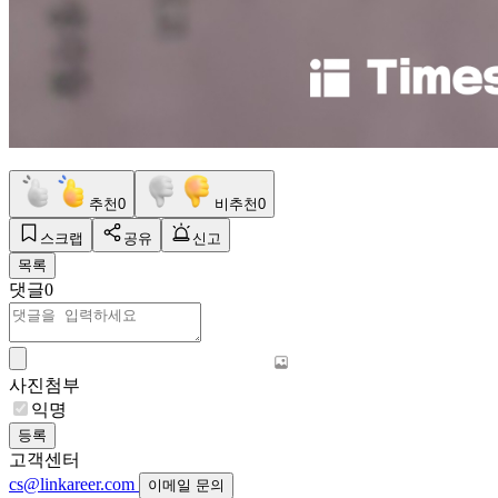
추천
0
비추천
0
스크랩
공유
신고
목록
댓글
0
사진첨부
익명
등록
고객센터
cs@linkareer.com
이메일 문의