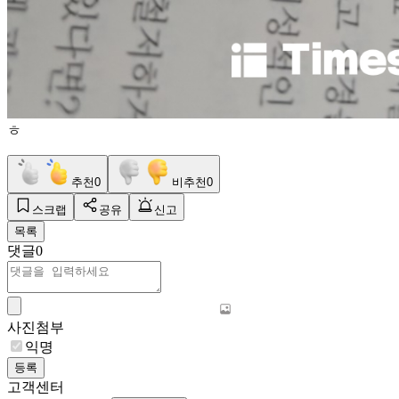
ㅎ
추천
0
비추천
0
스크랩
공유
신고
목록
댓글
0
사진첨부
익명
등록
고객센터