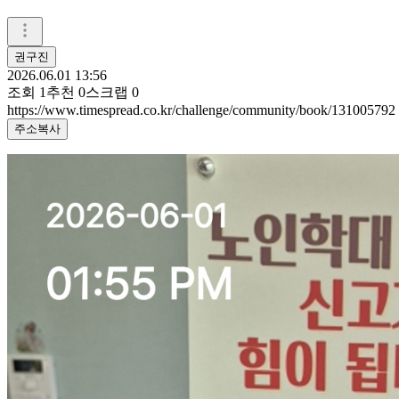
권구진
2026.06.01 13:56
조회
1
추천
0
스크랩
0
https://www.timespread.co.kr/challenge/community/book/131005792
주소복사