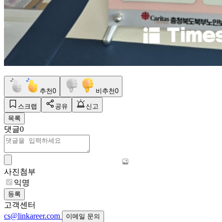
추천
0
비추천
0
스크랩
공유
신고
목록
댓글
0
사진첨부
익명
등록
고객센터
cs@linkareer.com
이메일 문의