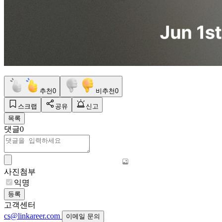
추천
0
비추천
0
스크랩
공유
신고
목록
댓글
0
사진첨부
익명
등록
고객센터
cs@linkareer.com
이메일 문의