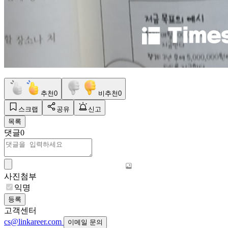
추천
0
비추천
0
스크랩
공유
신고
목록
댓글
0
사진첨부
익명
등록
고객센터
cs@linkareer.com
이메일 문의