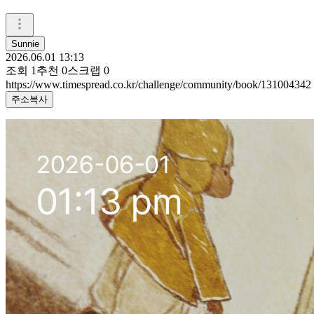
Sunnie
2026.06.01 13:13
조회
1
추천
0
스크랩
0
https://www.timespread.co.kr/challenge/community/book/131004342
주소복사