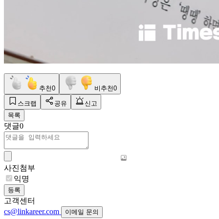
추천
0
비추천
0
스크랩
공유
신고
목록
댓글
0
사진첨부
익명
등록
고객센터
cs@linkareer.com
이메일 문의